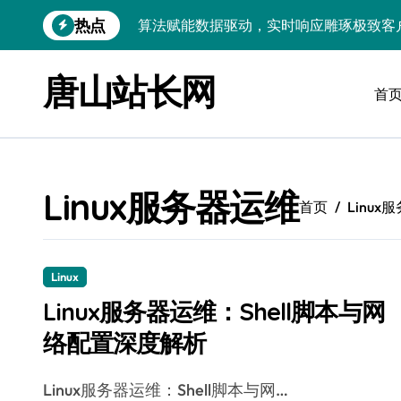
跳
热点
算法赋能数据驱动，实时响应雕琢极致客
转
到
技术护航：Android大数据引擎，实时
内
唐山站长网
容
首
技术赋能：科技筑基实时引擎，智驱大数
技术破局：实时引擎赋能数据洪流，重塑
大数据架构下实时引擎优化：技术革新驱
Linux服务器运维
技术赋能：实时数据处理引擎驱动企业大
首页
Linux
大数据赋能运维：实时处理提效，精准调
技术赋能：构建高效实时引擎，驱动多媒
Linux
Linux服务器运维：Shell脚本与网
Go语言赋能大数据：实时引擎构建与科
络配置深度解析
数据引擎科技赋能：实时处理驱动效能实
Linux服务器运维：Shell脚本与网…