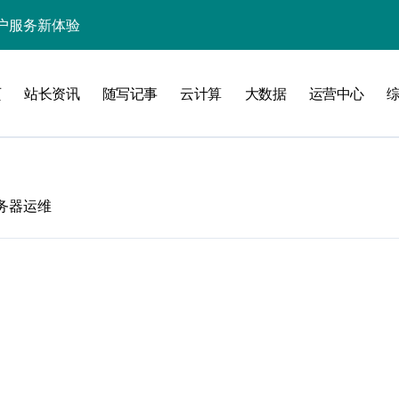
户服务新体验
处理引领数据流新纪元
页
站长资讯
随写记事
云计算
大数据
运营中心
据秒级决策响应
大数据处理新科技
动数据处理效能跃升
数据科技新飞跃
服务器运维
控信息流
体大数据处理革新
技驱动的性能优化术
现飞跃增长