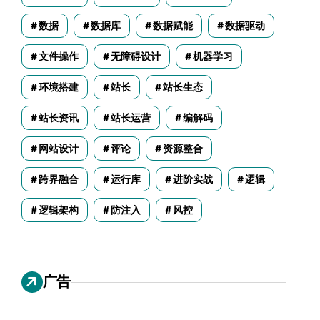
数据
数据库
数据赋能
数据驱动
文件操作
无障碍设计
机器学习
环境搭建
站长
站长生态
站长资讯
站长运营
编解码
网站设计
评论
资源整合
跨界融合
运行库
进阶实战
逻辑
逻辑架构
防注入
风控
广告