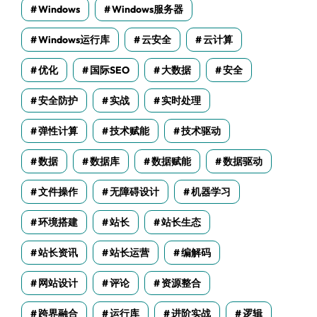
Windows
Windows服务器
Windows运行库
云安全
云计算
优化
国际SEO
大数据
安全
安全防护
实战
实时处理
弹性计算
技术赋能
技术驱动
数据
数据库
数据赋能
数据驱动
文件操作
无障碍设计
机器学习
环境搭建
站长
站长生态
站长资讯
站长运营
编解码
网站设计
评论
资源整合
跨界融合
运行库
进阶实战
逻辑