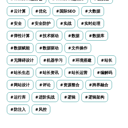
云计算
优化
国际SEO
大数据
安全
安全防护
实战
实时处理
弹性计算
技术驱动
数据
数据库
数据赋能
数据驱动
文件操作
无障碍设计
机器学习
环境搭建
站长
站长生态
站长资讯
站长运营
编解码
网站设计
评论
资源整合
跨界融合
运行库
进阶实战
逻辑
逻辑架构
防注入
风控