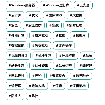
Windows服务器
Windows运行库
云安全
云计算
优化
国际SEO
大数据
安全
安全防护
实战
实时处理
弹性计算
技术驱动
数据
数据库
数据赋能
数据驱动
文件操作
无障碍设计
机器学习
环境搭建
站长
站长生态
站长资讯
站长运营
编解码
网站设计
评论
资源整合
跨界融合
运行库
进阶实战
逻辑
逻辑架构
防注入
风控