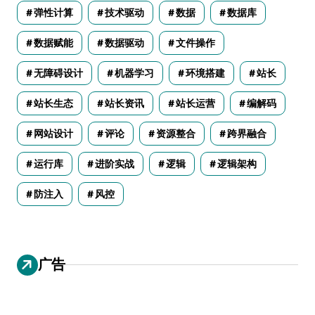
弹性计算
技术驱动
数据
数据库
数据赋能
数据驱动
文件操作
无障碍设计
机器学习
环境搭建
站长
站长生态
站长资讯
站长运营
编解码
网站设计
评论
资源整合
跨界融合
运行库
进阶实战
逻辑
逻辑架构
防注入
风控
广告