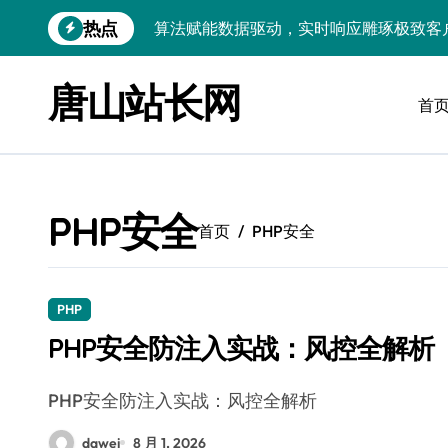
跳
热点
算法赋能数据驱动，实时响应雕琢极致客
转
到
技术护航：Android大数据引擎，实时
内
唐山站长网
容
首
技术赋能：科技筑基实时引擎，智驱大数
技术破局：实时引擎赋能数据洪流，重塑
大数据架构下实时引擎优化：技术革新驱
PHP安全
技术赋能：实时数据处理引擎驱动企业大
首页
PHP安全
大数据赋能运维：实时处理提效，精准调
技术赋能：构建高效实时引擎，驱动多媒
PHP
PHP安全防注入实战：风控全解析
Go语言赋能大数据：实时引擎构建与科
数据引擎科技赋能：实时处理驱动效能实
PHP安全防注入实战：风控全解析
dawei
8 月 1, 2026