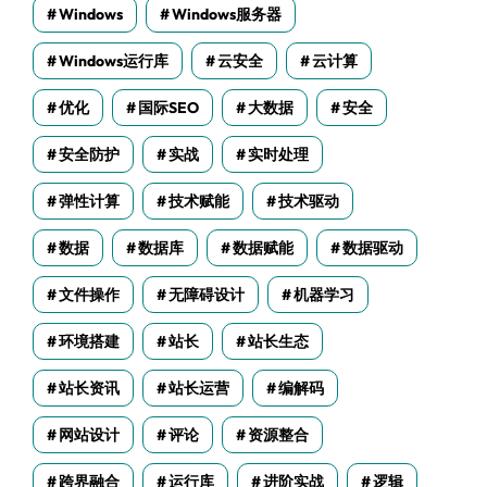
Windows
Windows服务器
Windows运行库
云安全
云计算
优化
国际SEO
大数据
安全
安全防护
实战
实时处理
弹性计算
技术赋能
技术驱动
数据
数据库
数据赋能
数据驱动
文件操作
无障碍设计
机器学习
环境搭建
站长
站长生态
站长资讯
站长运营
编解码
网站设计
评论
资源整合
跨界融合
运行库
进阶实战
逻辑