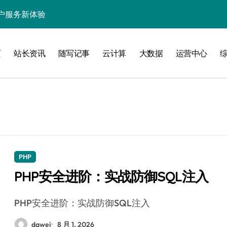
户服务新体验
处理引领数据流新纪元
页
站长资讯
随写记事
云计算
大数据
运营中心
据秒级决策响应
大数据处理新科技
动数据处理效能跃升
数据科技新飞跃
控信息流
体大数据处理革新
PHP
PHP安全进阶：实战防御SQL注入
技驱动的性能优化术
现飞跃增长
PHP安全进阶：实战防御SQL注入
dawei
8 月 1, 2026