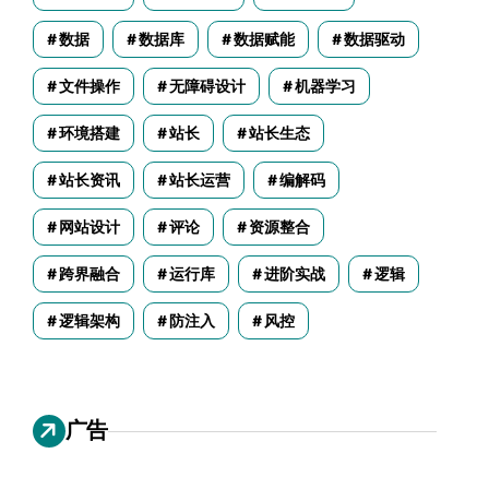
数据
数据库
数据赋能
数据驱动
文件操作
无障碍设计
机器学习
环境搭建
站长
站长生态
站长资讯
站长运营
编解码
网站设计
评论
资源整合
跨界融合
运行库
进阶实战
逻辑
逻辑架构
防注入
风控
广告