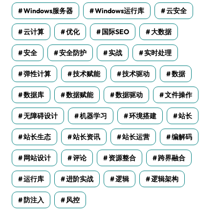
Windows服务器
Windows运行库
云安全
云计算
优化
国际SEO
大数据
安全
安全防护
实战
实时处理
弹性计算
技术赋能
技术驱动
数据
数据库
数据赋能
数据驱动
文件操作
无障碍设计
机器学习
环境搭建
站长
站长生态
站长资讯
站长运营
编解码
网站设计
评论
资源整合
跨界融合
运行库
进阶实战
逻辑
逻辑架构
防注入
风控