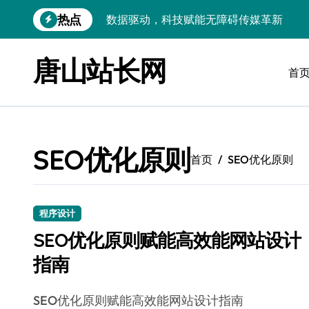
跳
热点
数据驱动，科技赋能无障碍传媒革新
转
到
VR跨界融合新趋势：站长资源全攻略
内
唐山站长网
容
首
数据驱动传媒革新：Android站长资讯全
云计算弹性架构：智能资源调配揭秘
数据驱动传媒革新：交互优化实战解析
SEO优化原则
弹性计算架构下云客户端优化实践
首页
SEO优化原则
数据驱动下的传媒生态量子跃迁
评论区掘金：技术站长内核提炼术
程序设计
SEO优化原则赋能高效能网站设计
数据驱动创新：科技赋能传媒增长
指南
云安全护航传媒数据新趋势
SEO优化原则赋能高效能网站设计指南