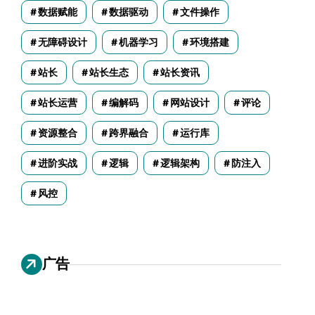
数据赋能
数据驱动
文件操作
无障碍设计
机器学习
环境搭建
站长
站长生态
站长资讯
站长运营
编解码
网站设计
评论
资源整合
跨界融合
运行库
进阶实战
逻辑
逻辑架构
防注入
风控
广告