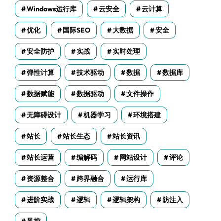
Windows运行库
云安全
云计算
优化
国际SEO
大数据
安全
安全防护
实战
实时处理
弹性计算
技术驱动
数据
数据库
数据赋能
数据驱动
文件操作
无障碍设计
机器学习
环境搭建
站长
站长生态
站长资讯
站长运营
编解码
网站设计
评论
资源整合
跨界融合
运行库
进阶实战
逻辑
逻辑架构
防注入