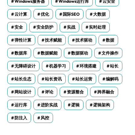
Windows服务器
Windows运行库
云安全
云计算
优化
国际SEO
大数据
安全
安全防护
实战
实时处理
弹性计算
技术赋能
技术驱动
数据
数据库
数据赋能
数据驱动
文件操作
无障碍设计
机器学习
环境搭建
站长
站长生态
站长资讯
站长运营
编解码
网站设计
评论
资源整合
跨界融合
运行库
进阶实战
逻辑
逻辑架构
防注入
风控