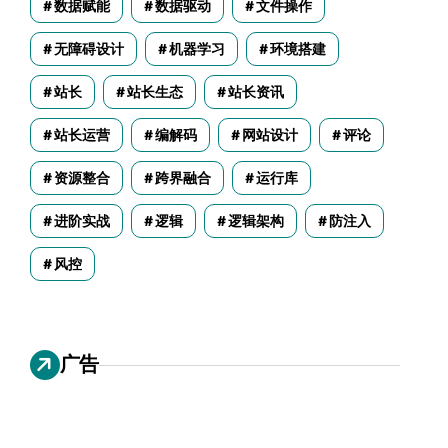
数据赋能
数据驱动
文件操作
无障碍设计
机器学习
环境搭建
站长
站长生态
站长资讯
站长运营
编解码
网站设计
评论
资源整合
跨界融合
运行库
进阶实战
逻辑
逻辑架构
防注入
风控
广告