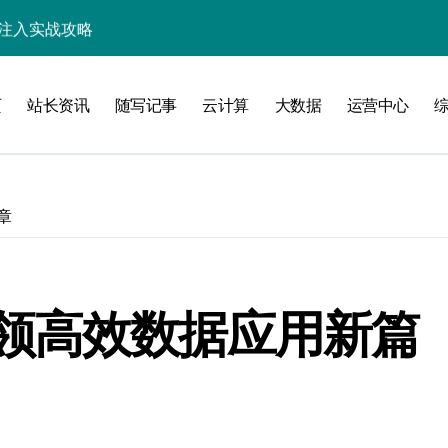
防注入实战攻略
全防注入秘籍
页
站长资讯
随写记事
云计算
大数据
运营中心
注入技术新篇
安全必修课
入科技攻略
章
核心策略解析
防注入科技策略
可击的SQL注入安全网
领高效数据应用新篇
注入技术进阶