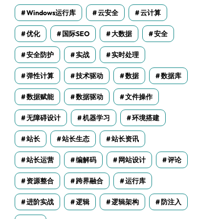
Windows运行库
云安全
云计算
优化
国际SEO
大数据
安全
安全防护
实战
实时处理
弹性计算
技术驱动
数据
数据库
数据赋能
数据驱动
文件操作
无障碍设计
机器学习
环境搭建
站长
站长生态
站长资讯
站长运营
编解码
网站设计
评论
资源整合
跨界融合
运行库
进阶实战
逻辑
逻辑架构
防注入