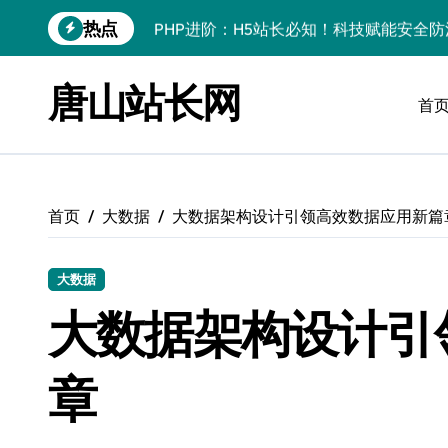
跳
热点
PHP进阶：H5站长必知！科技赋能安全
转
到
PHP进阶实战：科技赋能，站长必学的安
内
唐山站长网
容
首
PHP进阶实战：H5安全加固与AI辅助防
科技护盾：PHP进阶防注入术，站长应急
PHP进阶：筑牢安全架构，实战解析防注
首页
大数据
大数据架构设计引领高效数据应用新篇
PHP进阶必知：科技赋能下的安全防注入
PHP进阶：技术整合下的交互安全防护与
大数据
PHP进阶实战：筑牢科技防线，打造无懈
大数据架构设计引
PHP安全加固实战：网络运维视角下的防
章