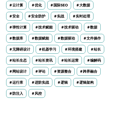
云计算
优化
国际SEO
大数据
安全
安全防护
实战
实时处理
弹性计算
技术赋能
技术驱动
数据
数据库
数据赋能
数据驱动
文件操作
无障碍设计
机器学习
环境搭建
站长
站长生态
站长资讯
站长运营
编解码
网站设计
评论
资源整合
跨界融合
运行库
进阶实战
逻辑
逻辑架构
防注入
风控