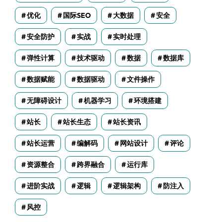
优化
国际SEO
大数据
安全
安全防护
实战
实时处理
弹性计算
技术驱动
数据
数据库
数据赋能
数据驱动
文件操作
无障碍设计
机器学习
环境搭建
站长
站长生态
站长资讯
站长运营
编解码
网站设计
评论
资源整合
跨界融合
运行库
进阶实战
逻辑
逻辑架构
防注入
风控