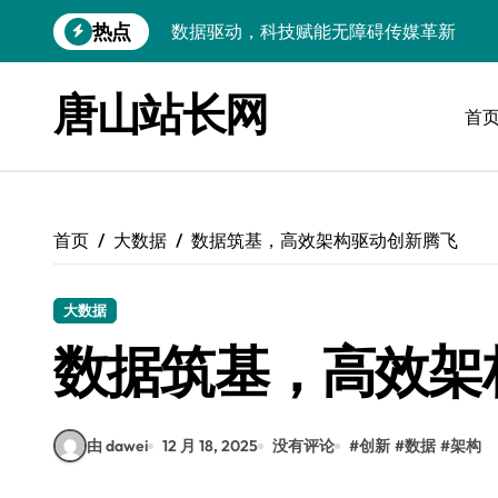
跳
热点
VR跨界融合新趋势：站长资源全攻略
转
到
数据驱动传媒革新：Android站长资讯全
内
唐山站长网
容
首
云计算弹性架构：智能资源调配揭秘
数据驱动传媒革新：交互优化实战解析
弹性计算架构下云客户端优化实践
首页
大数据
数据筑基，高效架构驱动创新腾飞
数据驱动下的传媒生态量子跃迁
评论区掘金：技术站长内核提炼术
大数据
数据驱动创新：科技赋能传媒增长
数据筑基，高效架
云安全护航传媒数据新趋势
由 dawei
12 月 18, 2025
没有评论
#
创新
#
数据
#
架构