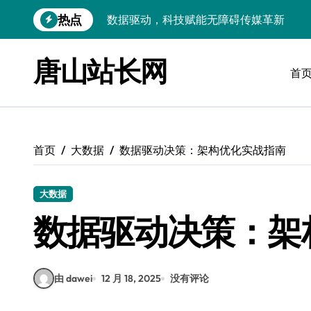
跳
热点
VR跨界融合新趋势：站长资源全攻略
转
到
数据驱动传媒革新：Android站长资讯全
内
唐山站长网
容
首
云计算弹性架构：智能资源调配揭秘
数据驱动传媒革新：交互优化实战解析
弹性计算架构下云客户端优化实践
首页
大数据
数据驱动决策：架构优化实战指南
数据驱动下的传媒生态量子跃迁
评论区掘金：技术站长内核提炼术
大数据
数据驱动创新：科技赋能传媒增长
数据驱动决策：架
云安全护航传媒数据新趋势
由 dawei
12 月 18, 2025
没有评论