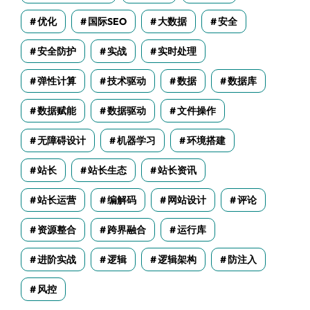
优化
国际SEO
大数据
安全
安全防护
实战
实时处理
弹性计算
技术驱动
数据
数据库
数据赋能
数据驱动
文件操作
无障碍设计
机器学习
环境搭建
站长
站长生态
站长资讯
站长运营
编解码
网站设计
评论
资源整合
跨界融合
运行库
进阶实战
逻辑
逻辑架构
防注入
风控