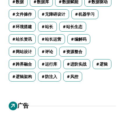
数据
数据库
数据赋能
数据驱动
文件操作
无障碍设计
机器学习
环境搭建
站长
站长生态
站长资讯
站长运营
编解码
网站设计
评论
资源整合
跨界融合
运行库
进阶实战
逻辑
逻辑架构
防注入
风控
广告