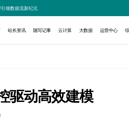
处理引领数据流新纪元
据秒级决策响应
页
站长资讯
随写记事
云计算
大数据
运营中心
大数据处理新科技
动数据处理效能跃升
数据科技新飞跃
控信息流
体大数据处理革新
技驱动的性能优化术
控驱动高效建模
现飞跃增长
控