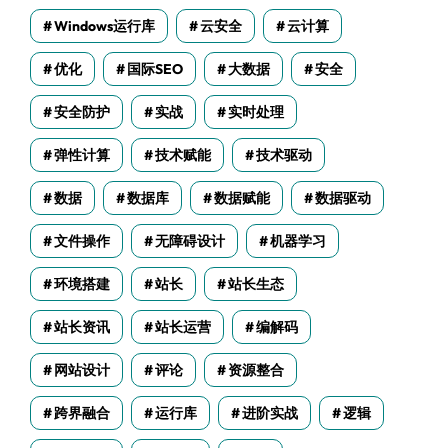
Windows运行库
云安全
云计算
优化
国际SEO
大数据
安全
安全防护
实战
实时处理
弹性计算
技术赋能
技术驱动
数据
数据库
数据赋能
数据驱动
文件操作
无障碍设计
机器学习
环境搭建
站长
站长生态
站长资讯
站长运营
编解码
网站设计
评论
资源整合
跨界融合
运行库
进阶实战
逻辑