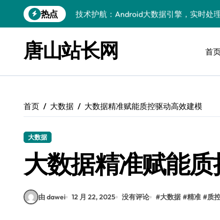
跳
热点
技术护航：Android大数据引擎，实时
转
到
技术赋能：科技筑基实时引擎，智驱大数
内
唐山站长网
容
首
技术破局：实时引擎赋能数据洪流，重塑
大数据架构下实时引擎优化：技术革新驱
技术赋能：实时数据处理引擎驱动企业大
首页
大数据
大数据精准赋能质控驱动高效建模
大数据赋能运维：实时处理提效，精准调
技术赋能：构建高效实时引擎，驱动多媒
大数据
Go语言赋能大数据：实时引擎构建与科
大数据精准赋能质
数据引擎科技赋能：实时处理驱动效能实
由 dawei
12 月 22, 2025
没有评论
#
大数据
#
精准
#
质