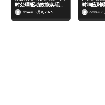
时处理驱动效能实现飞
时响应雕
跃增长
务新体验
dawei
8 月 8, 2026
dawei
8 