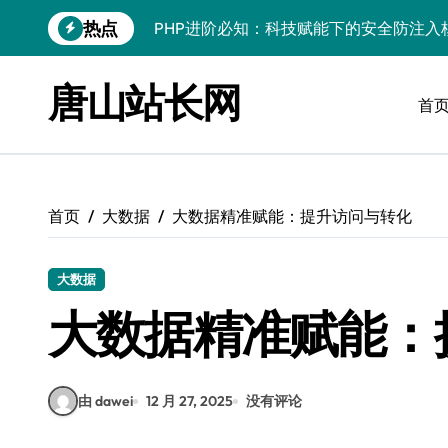
跳
热点
PHP进阶：技术整合下的交互安全防护与
转
到
PHP进阶实战：筑牢科技防线，打造无懈
内
唐山站长网
容
首
PHP进阶：机器学习赋能安全策略，智防
PHP进阶：科技赋能安全，站长必学SQ
PHP进阶：科技赋能安全，站长必学防注
首页
大数据
大数据精准赋能：提升访问与转化
PHP进阶秘籍：自动化运维视角下的安全
PHP进阶：科技赋能，深度解码安全防注
大数据
云安全护航传媒数据新趋势
大数据精准赋能：
PHP进阶：筑牢安全架构，实战解析防注
由 dawei
12 月 27, 2025
没有评论