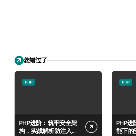
您错过了
PHP
PHP
PHP进阶：筑牢安全架
PHP
构，实战解析防注入科
能下的