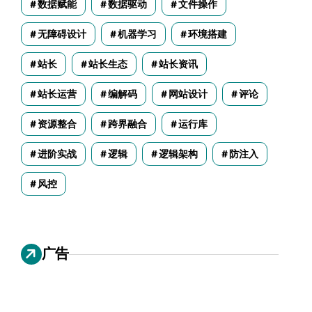
数据赋能
数据驱动
文件操作
无障碍设计
机器学习
环境搭建
站长
站长生态
站长资讯
站长运营
编解码
网站设计
评论
资源整合
跨界融合
运行库
进阶实战
逻辑
逻辑架构
防注入
风控
广告