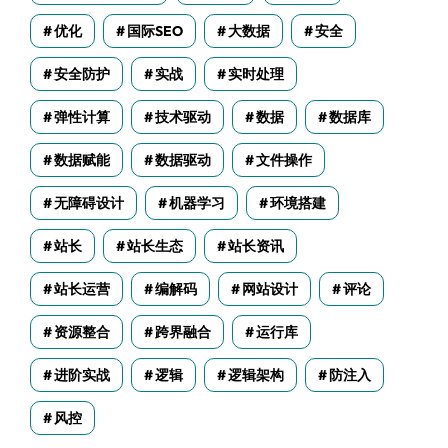
优化
国际SEO
大数据
安全
安全防护
实战
实时处理
弹性计算
技术驱动
数据
数据库
数据赋能
数据驱动
文件操作
无障碍设计
机器学习
环境搭建
站长
站长生态
站长资讯
站长运营
编解码
网站设计
评论
资源整合
跨界融合
运行库
进阶实战
逻辑
逻辑架构
防注入
风控