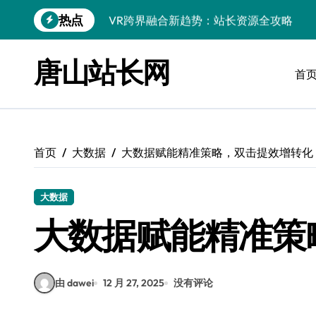
跳
热点
VR跨界融合新趋势：站长资源全攻略
转
到
数据驱动传媒革新：Android站长资讯全
内
唐山站长网
容
首
云计算弹性架构：智能资源调配揭秘
数据驱动传媒革新：交互优化实战解析
弹性计算架构下云客户端优化实践
首页
大数据
大数据赋能精准策略，双击提效增转化
数据驱动下的传媒生态量子跃迁
评论区掘金：技术站长内核提炼术
大数据
数据驱动创新：科技赋能传媒增长
大数据赋能精准策
云安全护航传媒数据新趋势
由 dawei
12 月 27, 2025
没有评论