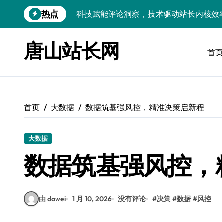
跳
热点
科技赋能评论解析：技术驱动站长资讯价
转
到
区块链赋能评论数据驱动，站长资讯提炼
内
唐山站长网
容
首
内核双驱赋能技术革新，站长资讯提炼迈
高并发视角下：评论区数据掘金内核解密
技术赋能站长资讯：科技洞察评论，高效
首页
大数据
数据筑基强风控，精准决策启新程
科技赋能评论挖掘，技术精析站长资讯提
量子科技赋能：深度解析评论，智效提升
大数据
评论区数据赋能内核革新：架构师科技提
数据筑基强风控，
边缘AI赋能跨界融合，驱动站长资讯生态
由 dawei
1 月 10, 2026
没有评论
#
决策
#
数据
#
风控