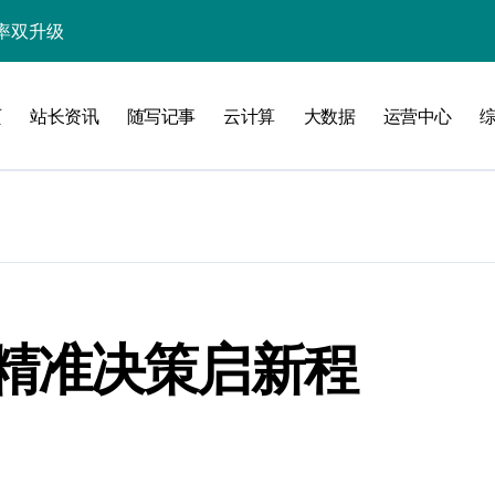
值新跃迁
迎科技新范式
页
站长资讯
随写记事
云计算
大数据
运营中心
入智能科技新境
与极速提炼术
提炼内容精髓
内容价值
站长资讯核心价值
炼突破新路径
精准决策启新程
智变新篇