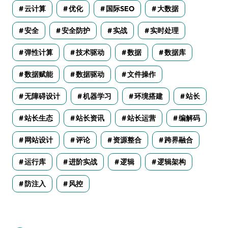
云计算
优化
国际SEO
大数据
安全
安全防护
实战
实时处理
弹性计算
技术驱动
数据
数据库
数据赋能
数据驱动
文件操作
无障碍设计
机器学习
环境搭建
站长
站长生态
站长资讯
站长运营
编解码
网站设计
评论
资源整合
跨界融合
运行库
进阶实战
逻辑
逻辑架构
防注入
风控