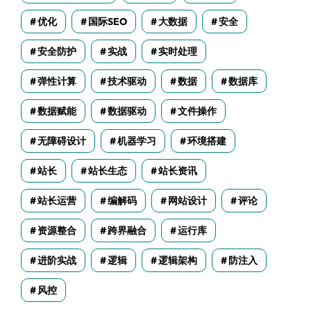
优化
国际SEO
大数据
安全
安全防护
实战
实时处理
弹性计算
技术驱动
数据
数据库
数据赋能
数据驱动
文件操作
无障碍设计
机器学习
环境搭建
站长
站长生态
站长资讯
站长运营
编解码
网站设计
评论
资源整合
跨界融合
运行库
进阶实战
逻辑
逻辑架构
防注入
风控