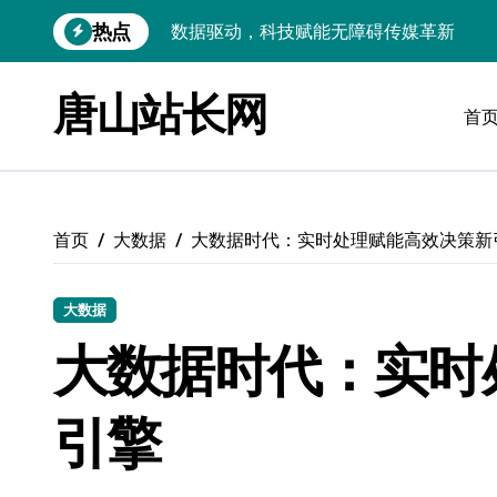
跳
热点
VR跨界融合新趋势：站长资源全攻略
转
到
数据驱动传媒革新：Android站长资讯全
内
唐山站长网
容
首
云计算弹性架构：智能资源调配揭秘
数据驱动传媒革新：交互优化实战解析
弹性计算架构下云客户端优化实践
首页
大数据
大数据时代：实时处理赋能高效决策新
数据驱动下的传媒生态量子跃迁
评论区掘金：技术站长内核提炼术
大数据
数据驱动创新：科技赋能传媒增长
大数据时代：实时
云安全护航传媒数据新趋势
引擎