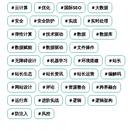
云计算
优化
国际SEO
大数据
安全
安全防护
实战
实时处理
弹性计算
技术驱动
数据
数据库
数据赋能
数据驱动
文件操作
无障碍设计
机器学习
环境搭建
站长
站长生态
站长资讯
站长运营
编解码
网站设计
评论
资源整合
跨界融合
运行库
进阶实战
逻辑
逻辑架构
防注入
风控