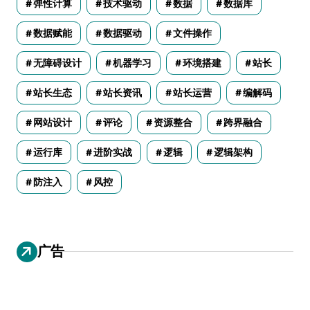
弹性计算
技术驱动
数据
数据库
数据赋能
数据驱动
文件操作
无障碍设计
机器学习
环境搭建
站长
站长生态
站长资讯
站长运营
编解码
网站设计
评论
资源整合
跨界融合
运行库
进阶实战
逻辑
逻辑架构
防注入
风控
广告