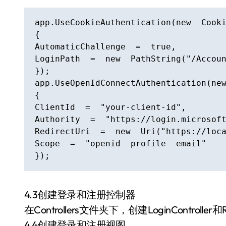
app.UseCookieAuthentication(new  Cooki
{

AutomaticChallenge  =  true,

LoginPath  =  new  PathString("/Accoun
});

app.UseOpenIdConnectAuthentication(new
{

ClientId  =  "your-client-id",

Authority  =  "https://login.microsoft
RedirectUri  =  new  Uri("https://loca
Scope  =  "openid  profile  email"

});
4.3创建登录和注册控制器
在Controllers文件夹下，创建LoginControlle
4.4创建登录和注册视图