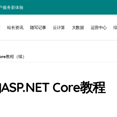
户服务新体验
处理引领数据流新纪元
页
站长资讯
随写记事
云计算
大数据
运营中心
据秒级决策响应
大数据处理新科技
动数据处理效能跃升
T Core教程（续）
数据科技新飞跃
控信息流
体大数据处理革新
的ASP.NET Core教程
技驱动的性能优化术
现飞跃增长