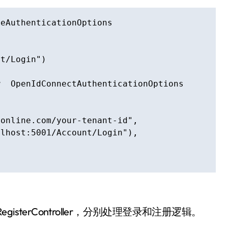
eAuthenticationOptions

t/Login")

  OpenIdConnectAuthenticationOptions

online.com/your-tenant-id",

lhost:5001/Account/Login"),

r和RegisterController，分别处理登录和注册逻辑。