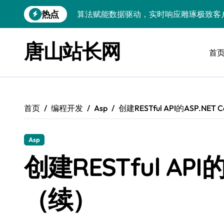
跳
热点
算法赋能数据驱动，实时响应雕琢极致客
转
到
技术护航：Android大数据引擎，实时
内
唐山站长网
容
首
技术赋能：科技筑基实时引擎，智驱大数
技术破局：实时引擎赋能数据洪流，重塑
大数据架构下实时引擎优化：技术革新驱
首页
编程开发
Asp
创建RESTful API的ASP.NE
技术赋能：实时数据处理引擎驱动企业大
大数据赋能运维：实时处理提效，精准调
Asp
技术赋能：构建高效实时引擎，驱动多媒
创建RESTful API
Go语言赋能大数据：实时引擎构建与科
（续）
数据引擎科技赋能：实时处理驱动效能实