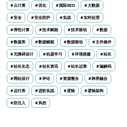
云计算
优化
国际SEO
大数据
安全
安全防护
实战
实时处理
弹性计算
技术赋能
技术驱动
数据
数据库
数据赋能
数据驱动
文件操作
无障碍设计
机器学习
环境搭建
站长
站长生态
站长资讯
站长运营
编解码
网站设计
评论
资源整合
跨界融合
运行库
进阶实战
逻辑
逻辑架构
防注入
风控