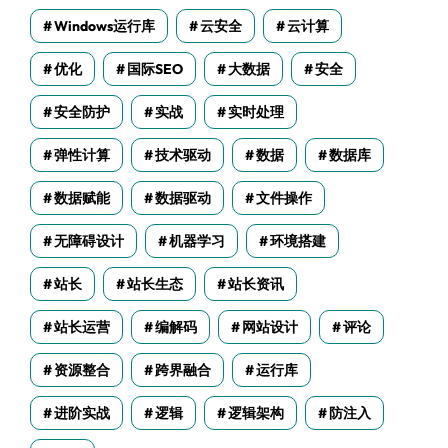
Windows运行库
云安全
云计算
优化
国际SEO
大数据
安全
安全防护
实战
实时处理
弹性计算
技术驱动
数据
数据库
数据赋能
数据驱动
文件操作
无障碍设计
机器学习
环境搭建
站长
站长生态
站长资讯
站长运营
编解码
网站设计
评论
资源整合
跨界融合
运行库
进阶实战
逻辑
逻辑架构
防注入