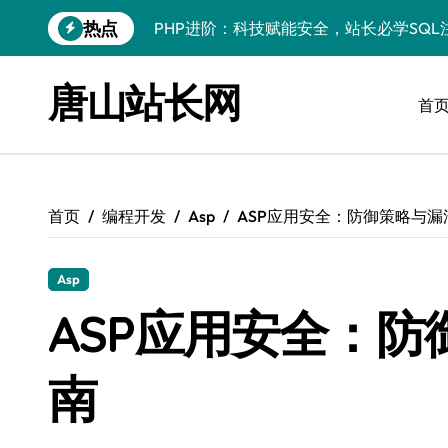
跳
热点
PHP进阶：科技赋能安全，站长必学防注
转
到
PHP进阶秘籍：自动化运维视角下的安全
内
唐山站长网
容
首
PHP进阶：科技赋能，深度解码安全防注
云安全护航传媒数据新趋势
数据驱动，科技赋能无障碍传媒革新
首页
编程开发
Asp
ASP应用安全：防御策略与漏
VR跨界融合新趋势：站长资源全攻略
数据驱动传媒革新：Android站长资讯全
Asp
云计算弹性架构：智能资源调配揭秘
ASP应用安全：
PHP进阶：机器学习赋能安全策略，智防
南