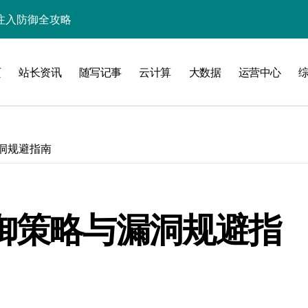
入核心策略
防注入科技实战
页
站长资讯
随写记事
云计算
大数据
运营中心
入实战秘籍
洞规避指南
攻略
防御策略与漏洞规避指
注入攻克后端性能瓶颈