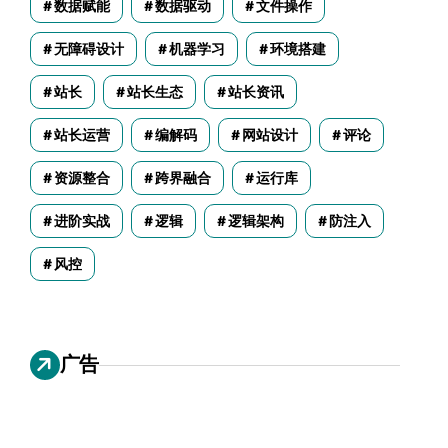
数据赋能
数据驱动
文件操作
无障碍设计
机器学习
环境搭建
站长
站长生态
站长资讯
站长运营
编解码
网站设计
评论
资源整合
跨界融合
运行库
进阶实战
逻辑
逻辑架构
防注入
风控
广告