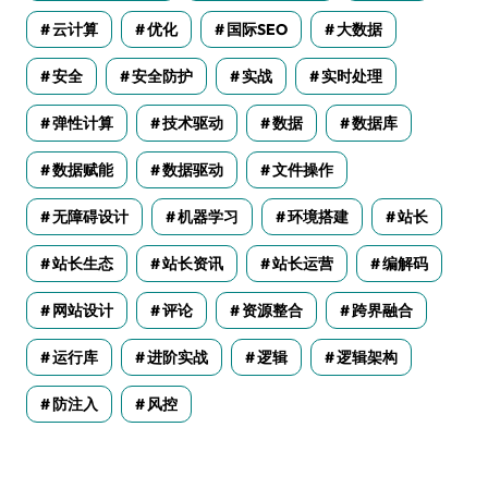
云计算
优化
国际SEO
大数据
安全
安全防护
实战
实时处理
弹性计算
技术驱动
数据
数据库
数据赋能
数据驱动
文件操作
无障碍设计
机器学习
环境搭建
站长
站长生态
站长资讯
站长运营
编解码
网站设计
评论
资源整合
跨界融合
运行库
进阶实战
逻辑
逻辑架构
防注入
风控