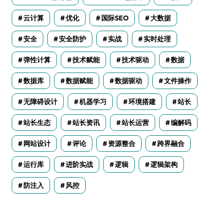
云计算
优化
国际SEO
大数据
安全
安全防护
实战
实时处理
弹性计算
技术赋能
技术驱动
数据
数据库
数据赋能
数据驱动
文件操作
无障碍设计
机器学习
环境搭建
站长
站长生态
站长资讯
站长运营
编解码
网站设计
评论
资源整合
跨界融合
运行库
进阶实战
逻辑
逻辑架构
防注入
风控