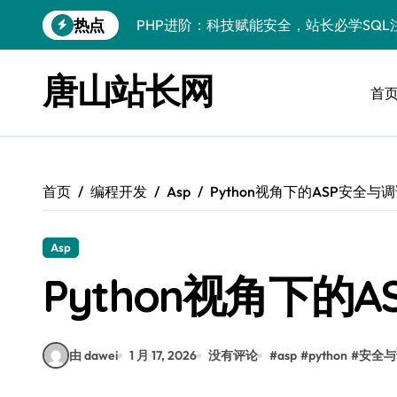
跳
热点
PHP进阶：科技赋能安全，站长必学防注
转
到
PHP进阶秘籍：自动化运维视角下的安全
内
唐山站长网
容
首
PHP进阶：科技赋能，深度解码安全防注
云安全护航传媒数据新趋势
数据驱动，科技赋能无障碍传媒革新
首页
编程开发
Asp
Python视角下的ASP安全与
VR跨界融合新趋势：站长资源全攻略
数据驱动传媒革新：Android站长资讯全
Asp
云计算弹性架构：智能资源调配揭秘
Python视角下的
PHP进阶：机器学习赋能安全策略，智防
由 dawei
1 月 17, 2026
没有评论
#
asp
#
python
#
安全与