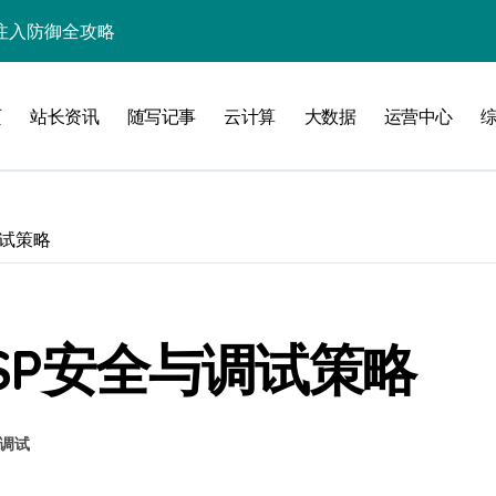
入核心策略
防注入科技实战
页
站长资讯
随写记事
云计算
大数据
运营中心
入实战秘籍
调试策略
攻略
ASP安全与调试策略
注入攻克后端性能瓶颈
调试