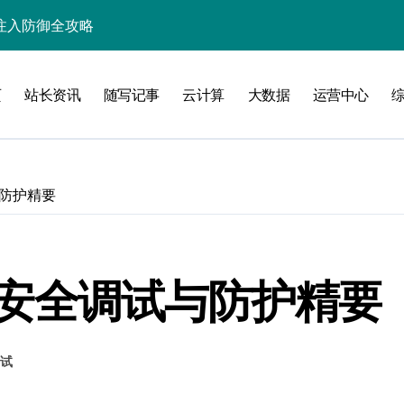
入核心策略
防注入科技实战
页
站长资讯
随写记事
云计算
大数据
运营中心
入实战秘籍
与防护精要
攻略
SP安全调试与防护精要
注入攻克后端性能瓶颈
试