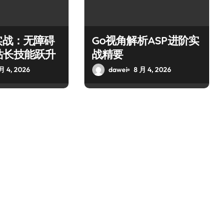
实战：无障碍
Go视角解析ASP进阶实
站长技能跃升
战精要
月 4, 2026
dawei
8 月 4, 2026