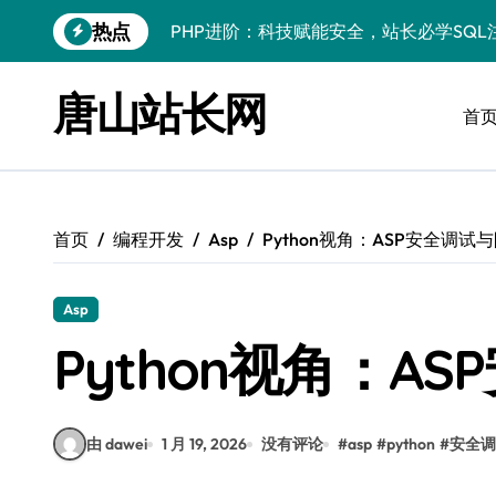
跳
热点
转
PHP进阶：科技赋能安全，站长必学防注
到
PHP进阶秘籍：自动化运维视角下的安全
内
唐山站长网
容
首
PHP进阶：科技赋能，深度解码安全防注
云安全护航传媒数据新趋势
数据驱动，科技赋能无障碍传媒革新
首页
编程开发
Asp
Python视角：ASP安全调试
VR跨界融合新趋势：站长资源全攻略
数据驱动传媒革新：Android站长资讯全
Asp
Python视角：A
云计算弹性架构：智能资源调配揭秘
PHP进阶：机器学习赋能安全策略，智防
由 dawei
1 月 19, 2026
没有评论
#
asp
#
python
#
安全调