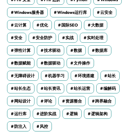
Windows服务器
Windows运行库
云安全
云计算
优化
国际SEO
大数据
安全
安全防护
实战
实时处理
弹性计算
技术驱动
数据
数据库
数据赋能
数据驱动
文件操作
无障碍设计
机器学习
环境搭建
站长
站长生态
站长资讯
站长运营
编解码
网站设计
评论
资源整合
跨界融合
运行库
进阶实战
逻辑
逻辑架构
防注入
风控