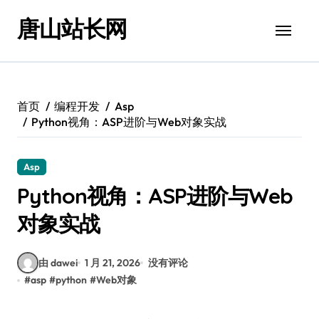
跳
唐山站长网
转
到
内
容
首页
编程开发
Asp
Python视角：ASP进阶与Web对象实战
Asp
Python视角：ASP进阶与Web
对象实战
由 dawei
1 月 21, 2026
没有评论
#
asp
#
python
#
Web对象