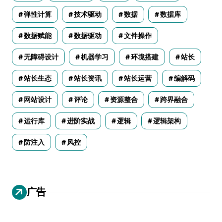
弹性计算
技术驱动
数据
数据库
数据赋能
数据驱动
文件操作
无障碍设计
机器学习
环境搭建
站长
站长生态
站长资讯
站长运营
编解码
网站设计
评论
资源整合
跨界融合
运行库
进阶实战
逻辑
逻辑架构
防注入
风控
广告