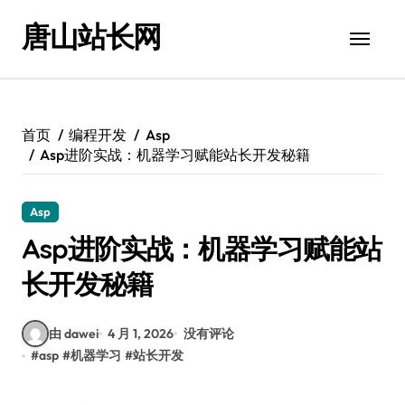
跳
唐山站长网
转
到
内
容
首页
编程开发
Asp
Asp进阶实战：机器学习赋能站长开发秘籍
Asp
Asp进阶实战：机器学习赋能站
长开发秘籍
由 dawei
4 月 1, 2026
没有评论
#
asp
#
机器学习
#
站长开发