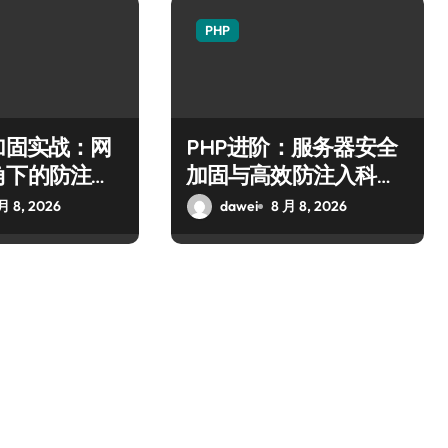
PHP
加固实战：网
PHP进阶：服务器安全
角下的防注入
加固与高效防注入科技
策略全解析
月 8, 2026
dawei
8 月 8, 2026