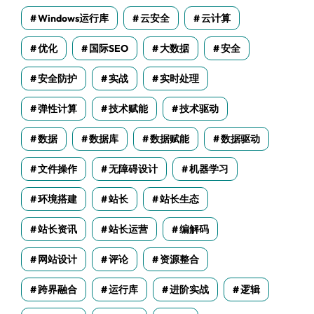
Windows运行库
云安全
云计算
优化
国际SEO
大数据
安全
安全防护
实战
实时处理
弹性计算
技术赋能
技术驱动
数据
数据库
数据赋能
数据驱动
文件操作
无障碍设计
机器学习
环境搭建
站长
站长生态
站长资讯
站长运营
编解码
网站设计
评论
资源整合
跨界融合
运行库
进阶实战
逻辑