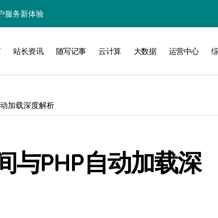
处理引领数据流新纪元
据秒级决策响应
页
站长资讯
随写记事
云计算
大数据
运营中心
大数据处理新科技
动数据处理效能跃升
数据科技新飞跃
自动加载深度解析
控信息流
体大数据处理革新
技驱动的性能优化术
间与PHP自动加载深
现飞跃增长