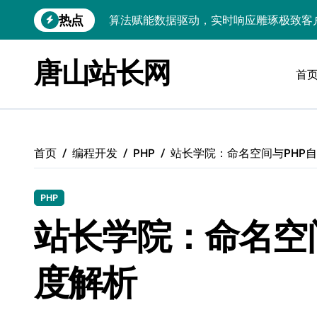
跳
热点
技术护航：Android大数据引擎，实时
转
到
技术赋能：科技筑基实时引擎，智驱大数
内
唐山站长网
容
首
技术破局：实时引擎赋能数据洪流，重塑
大数据架构下实时引擎优化：技术革新驱
技术赋能：实时数据处理引擎驱动企业大
首页
编程开发
PHP
站长学院：命名空间与PHP
大数据赋能运维：实时处理提效，精准调
技术赋能：构建高效实时引擎，驱动多媒
PHP
Go语言赋能大数据：实时引擎构建与科
站长学院：命名空
数据引擎科技赋能：实时处理驱动效能实
度解析