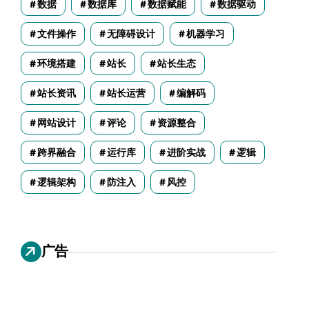
数据
数据库
数据赋能
数据驱动
文件操作
无障碍设计
机器学习
环境搭建
站长
站长生态
站长资讯
站长运营
编解码
网站设计
评论
资源整合
跨界融合
运行库
进阶实战
逻辑
逻辑架构
防注入
风控
广告