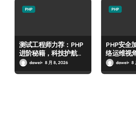
PHP
PHP
测试工程师力荐：PHP
PHP安全
进阶秘籍，科技护航安
络运维视
全防注入
技术进阶
dawei
8 月 8, 2026
dawei
8 