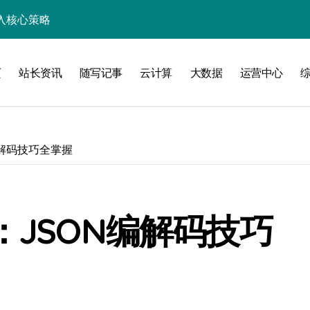
入核心策略
防注入科技实战
页
站长资讯
随写记事
云计算
大数据
运营中心
入实战秘籍
编解码技巧全掌握
攻略
：JSON编解码技巧
注入攻克后端性能瓶颈