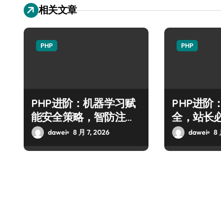
相关文章
PHP
PHP
PHP进阶：机器学习赋
PHP进阶
能安全策略，智防注入
全，站长必
攻克后端性能瓶颈
防御全攻
dawei
8 月 7, 2026
dawei
8 