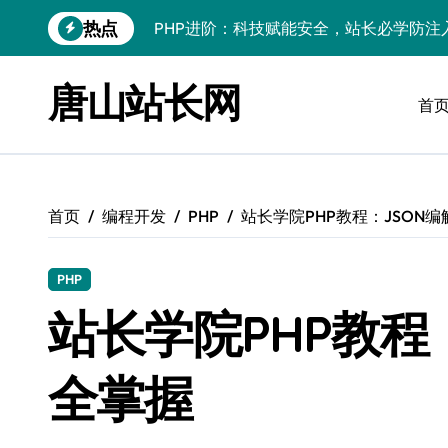
跳
热点
PHP进阶：科技赋能安全，站长必学防注
转
到
PHP进阶秘籍：自动化运维视角下的安全
内
唐山站长网
容
首
PHP进阶：科技赋能，深度解码安全防注
云安全护航传媒数据新趋势
数据驱动，科技赋能无障碍传媒革新
首页
编程开发
PHP
站长学院PHP教程：JSON
VR跨界融合新趋势：站长资源全攻略
数据驱动传媒革新：Android站长资讯全
PHP
云计算弹性架构：智能资源调配揭秘
站长学院PHP教程
PHP进阶：机器学习赋能安全策略，智防
全掌握