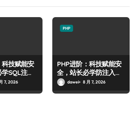
PHP
：科技赋能安
PHP进阶：科技赋能安
学SQL注入
全，站长必学防注入核
略
心策略
月 7, 2026
dawei
8 月 7, 2026