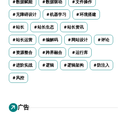
数据赋能
数据驱动
文件操作
无障碍设计
机器学习
环境搭建
站长
站长生态
站长资讯
站长运营
编解码
网站设计
评论
资源整合
跨界融合
运行库
进阶实战
逻辑
逻辑架构
防注入
风控
广告