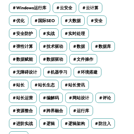
Windows运行库
云安全
云计算
优化
国际SEO
大数据
安全
安全防护
实战
实时处理
弹性计算
技术驱动
数据
数据库
数据赋能
数据驱动
文件操作
无障碍设计
机器学习
环境搭建
站长
站长生态
站长资讯
站长运营
编解码
网站设计
评论
资源整合
跨界融合
运行库
进阶实战
逻辑
逻辑架构
防注入