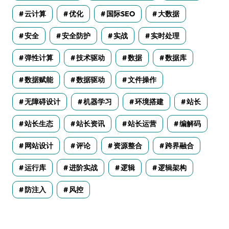
云计算
优化
国际SEO
大数据
安全
安全防护
实战
实时处理
弹性计算
技术驱动
数据
数据库
数据赋能
数据驱动
文件操作
无障碍设计
机器学习
环境搭建
站长
站长生态
站长资讯
站长运营
编解码
网站设计
评论
资源整合
跨界融合
运行库
进阶实战
逻辑
逻辑架构
防注入
风控