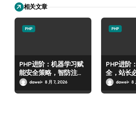
相关文章
PHP
PHP
PHP进阶：机器学习赋
PHP进阶
能安全策略，智防注入
全，站长必
攻克后端性能瓶颈
防御全攻
dawei
8 月 7, 2026
dawei
8 