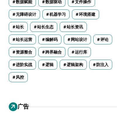
数据赋能
数据驱动
文件操作
无障碍设计
机器学习
环境搭建
站长
站长生态
站长资讯
站长运营
编解码
网站设计
评论
资源整合
跨界融合
运行库
进阶实战
逻辑
逻辑架构
防注入
风控
广告