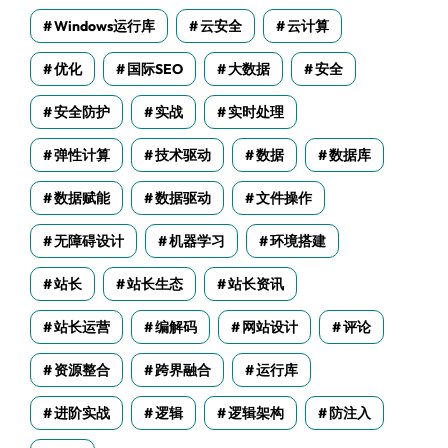
Windows运行库
云安全
云计算
优化
国际SEO
大数据
安全
安全防护
实战
实时处理
弹性计算
技术驱动
数据
数据库
数据赋能
数据驱动
文件操作
无障碍设计
机器学习
环境搭建
站长
站长生态
站长资讯
站长运营
编解码
网站设计
评论
资源整合
跨界融合
运行库
进阶实战
逻辑
逻辑架构
防注入