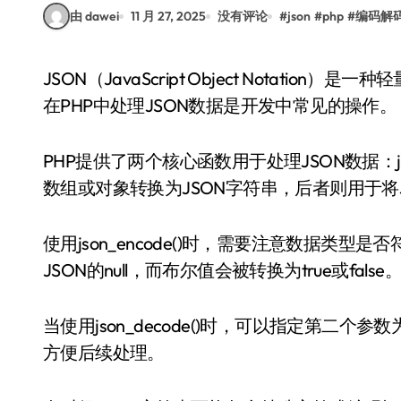
由 dawei
11 月 27, 2025
没有评论
#
json
#
php
#
编码解
JSON（JavaScript Object Notation）是一种轻量级的数据交换格式，广泛用于前后端数据传输。
在PHP中处理JSON数据是开发中常见的操作。
PHP提供了两个核心函数用于处理JSON数据：json_en
数组或对象转换为JSON字符串，后者则用于将
使用json_encode()时，需要注意数据类型是
JSON的null，而布尔值会被转换为true或false
当使用json_decode()时，可以指定第二个
方便后续处理。