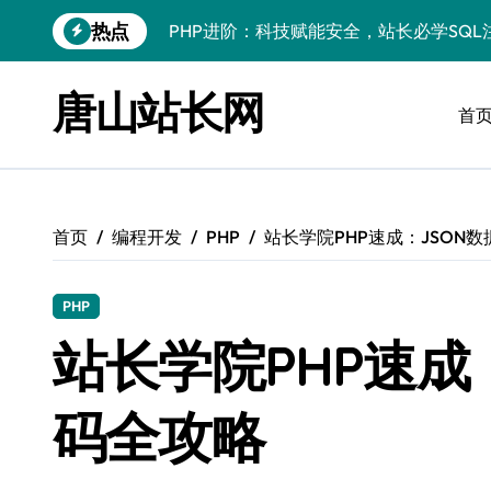
跳
热点
PHP进阶：科技赋能安全，站长必学防注
转
到
PHP进阶秘籍：自动化运维视角下的安全
内
唐山站长网
容
首
PHP进阶：科技赋能，深度解码安全防注
云安全护航传媒数据新趋势
数据驱动，科技赋能无障碍传媒革新
首页
编程开发
PHP
站长学院PHP速成：JSON
VR跨界融合新趋势：站长资源全攻略
数据驱动传媒革新：Android站长资讯全
PHP
云计算弹性架构：智能资源调配揭秘
站长学院PHP速成
PHP进阶：机器学习赋能安全策略，智防
码全攻略