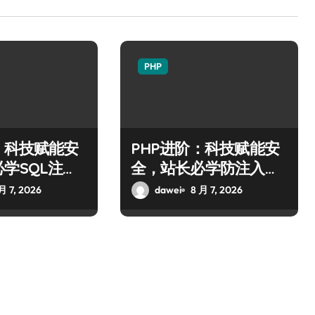
PHP
：科技赋能安
PHP进阶：科技赋能安
学SQL注入
全，站长必学防注入核
略
心策略
月 7, 2026
dawei
8 月 7, 2026