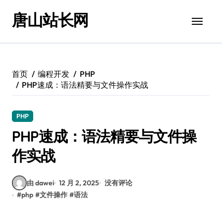
跳
唐山站长网
转
到
内
容
首页
编程开发
PHP
PHP速成：语法精要与文件操作实战
PHP
PHP速成：语法精要与文件操
作实战
由 dawei
12 月 2, 2025
没有评论
#
php
#
文件操作
#
语法