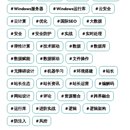
Windows服务器
Windows运行库
云安全
云计算
优化
国际SEO
大数据
安全
安全防护
实战
实时处理
弹性计算
技术驱动
数据
数据库
数据赋能
数据驱动
文件操作
无障碍设计
机器学习
环境搭建
站长
站长生态
站长资讯
站长运营
编解码
网站设计
评论
资源整合
跨界融合
运行库
进阶实战
逻辑
逻辑架构
防注入
风控