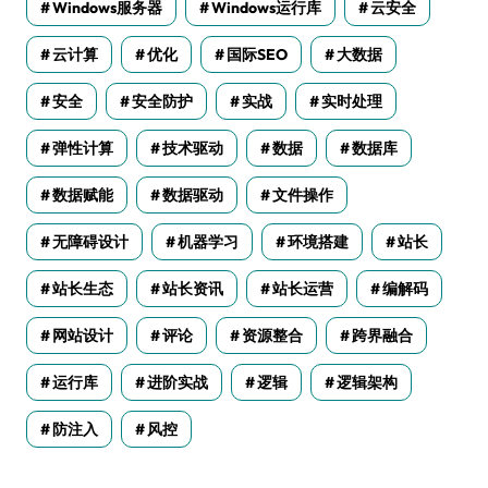
Windows服务器
Windows运行库
云安全
云计算
优化
国际SEO
大数据
安全
安全防护
实战
实时处理
弹性计算
技术驱动
数据
数据库
数据赋能
数据驱动
文件操作
无障碍设计
机器学习
环境搭建
站长
站长生态
站长资讯
站长运营
编解码
网站设计
评论
资源整合
跨界融合
运行库
进阶实战
逻辑
逻辑架构
防注入
风控