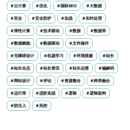
云计算
优化
国际SEO
大数据
安全
安全防护
实战
实时处理
弹性计算
技术驱动
数据
数据库
数据赋能
数据驱动
文件操作
无障碍设计
机器学习
环境搭建
站长
站长生态
站长资讯
站长运营
编解码
网站设计
评论
资源整合
跨界融合
运行库
进阶实战
逻辑
逻辑架构
防注入
风控