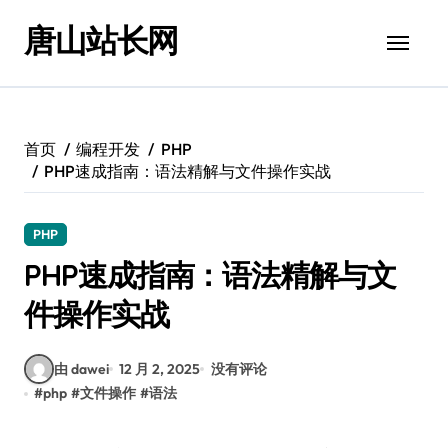
跳
唐山站长网
转
到
内
容
首页
编程开发
PHP
PHP速成指南：语法精解与文件操作实战
PHP
PHP速成指南：语法精解与文
件操作实战
由 dawei
12 月 2, 2025
没有评论
#
php
#
文件操作
#
语法