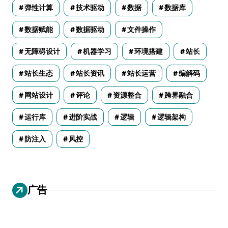
弹性计算
技术驱动
数据
数据库
数据赋能
数据驱动
文件操作
无障碍设计
机器学习
环境搭建
站长
站长生态
站长资讯
站长运营
编解码
网站设计
评论
资源整合
跨界融合
运行库
进阶实战
逻辑
逻辑架构
防注入
风控
广告