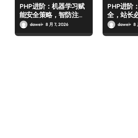
PHP进阶：机器学习赋
PHP进阶
能安全策略，智防注入
全，站长必
攻克后端性能瓶颈
防御全攻
dawei
8 月 7, 2026
dawei
8 