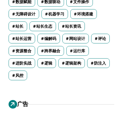
数据赋能
数据驱动
文件操作
无障碍设计
机器学习
环境搭建
站长
站长生态
站长资讯
站长运营
编解码
网站设计
评论
资源整合
跨界融合
运行库
进阶实战
逻辑
逻辑架构
防注入
风控
广告