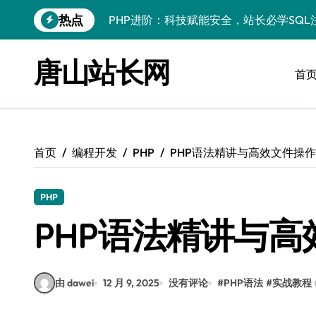
跳
热点
PHP进阶：科技赋能安全，站长必学防注
转
到
PHP进阶秘籍：自动化运维视角下的安全
内
唐山站长网
容
首
PHP进阶：科技赋能，深度解码安全防注
云安全护航传媒数据新趋势
数据驱动，科技赋能无障碍传媒革新
首页
编程开发
PHP
PHP语法精讲与高效文件操
VR跨界融合新趋势：站长资源全攻略
数据驱动传媒革新：Android站长资讯全
PHP
云计算弹性架构：智能资源调配揭秘
PHP语法精讲与
PHP进阶：机器学习赋能安全策略，智防
由 dawei
12 月 9, 2025
没有评论
#
PHP语法
#
实战教程