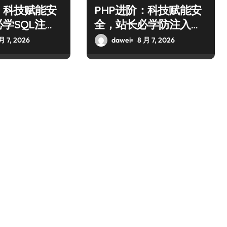
：科技赋能安
PHP进阶：科技赋能安
学SQL注入
全，站长必学防注入核
略
心策略
月 7, 2026
dawei
8 月 7, 2026