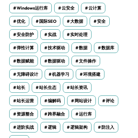
Windows运行库
云安全
云计算
优化
国际SEO
大数据
安全
安全防护
实战
实时处理
弹性计算
技术驱动
数据
数据库
数据赋能
数据驱动
文件操作
无障碍设计
机器学习
环境搭建
站长
站长生态
站长资讯
站长运营
编解码
网站设计
评论
资源整合
跨界融合
运行库
进阶实战
逻辑
逻辑架构
防注入