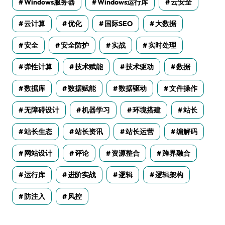
Windows服务器
Windows运行库
云安全
云计算
优化
国际SEO
大数据
安全
安全防护
实战
实时处理
弹性计算
技术赋能
技术驱动
数据
数据库
数据赋能
数据驱动
文件操作
无障碍设计
机器学习
环境搭建
站长
站长生态
站长资讯
站长运营
编解码
网站设计
评论
资源整合
跨界融合
运行库
进阶实战
逻辑
逻辑架构
防注入
风控