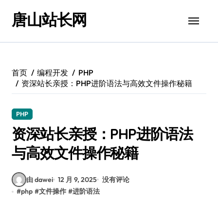
跳
唐山站长网
转
到
内
容
首页
编程开发
PHP
资深站长亲授：PHP进阶语法与高效文件操作秘籍
PHP
资深站长亲授：PHP进阶语法
与高效文件操作秘籍
由 dawei
12 月 9, 2025
没有评论
#
php
#
文件操作
#
进阶语法