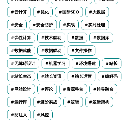
云计算
优化
国际SEO
大数据
安全
安全防护
实战
实时处理
弹性计算
技术驱动
数据
数据库
数据赋能
数据驱动
文件操作
无障碍设计
机器学习
环境搭建
站长
站长生态
站长资讯
站长运营
编解码
网站设计
评论
资源整合
跨界融合
运行库
进阶实战
逻辑
逻辑架构
防注入
风控