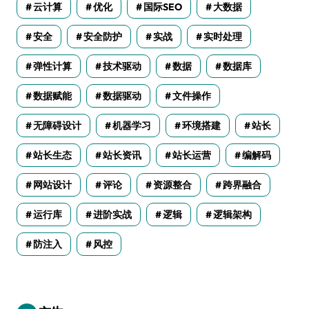
云计算
优化
国际SEO
大数据
安全
安全防护
实战
实时处理
弹性计算
技术驱动
数据
数据库
数据赋能
数据驱动
文件操作
无障碍设计
机器学习
环境搭建
站长
站长生态
站长资讯
站长运营
编解码
网站设计
评论
资源整合
跨界融合
运行库
进阶实战
逻辑
逻辑架构
防注入
风控