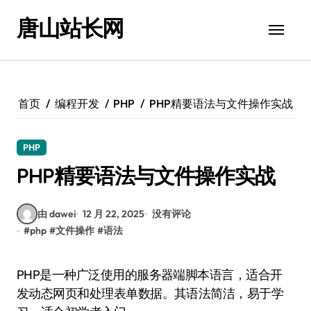
跳
唐山站长网
转
到
内
容
首页
编程开发
PHP
PHP精要语法与文件操作实战
PHP
PHP精要语法与文件操作实战
由 dawei
12 月 22, 2025
没有评论
#
php
#
文件操作
#
语法
PHP是一种广泛使用的服务器端脚本语言，适合开
发动态网页和处理表单数据。其语法简洁，易于学