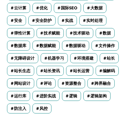
云计算
优化
国际SEO
大数据
安全
安全防护
实战
实时处理
弹性计算
技术赋能
技术驱动
数据
数据库
数据赋能
数据驱动
文件操作
无障碍设计
机器学习
环境搭建
站长
站长生态
站长资讯
站长运营
编解码
网站设计
评论
资源整合
跨界融合
运行库
进阶实战
逻辑
逻辑架构
防注入
风控