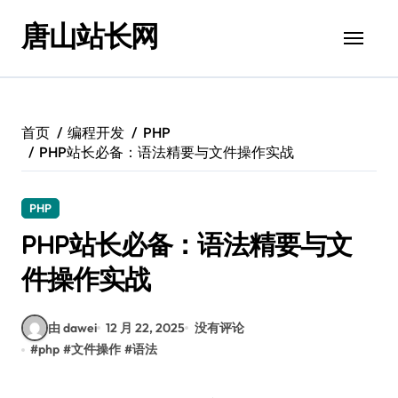
跳
唐山站长网
转
到
内
容
首页
编程开发
PHP
PHP站长必备：语法精要与文件操作实战
PHP
PHP站长必备：语法精要与文
件操作实战
由 dawei
12 月 22, 2025
没有评论
#
php
#
文件操作
#
语法