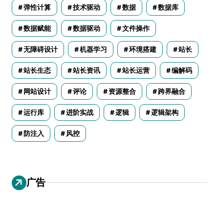
弹性计算
技术驱动
数据
数据库
数据赋能
数据驱动
文件操作
无障碍设计
机器学习
环境搭建
站长
站长生态
站长资讯
站长运营
编解码
网站设计
评论
资源整合
跨界融合
运行库
进阶实战
逻辑
逻辑架构
防注入
风控
广告