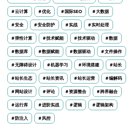
云计算
优化
国际SEO
大数据
安全
安全防护
实战
实时处理
弹性计算
技术赋能
技术驱动
数据
数据库
数据赋能
数据驱动
文件操作
无障碍设计
机器学习
环境搭建
站长
站长生态
站长资讯
站长运营
编解码
网站设计
评论
资源整合
跨界融合
运行库
进阶实战
逻辑
逻辑架构
防注入
风控