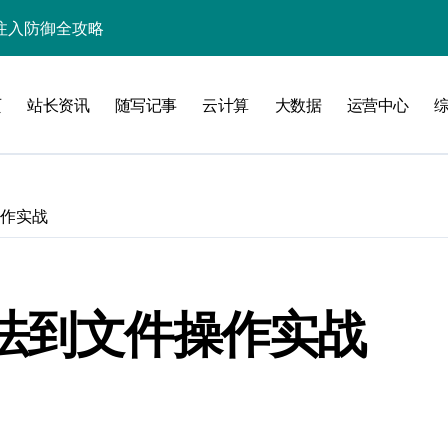
入核心策略
防注入科技实战
页
站长资讯
随写记事
云计算
大数据
运营中心
入实战秘籍
操作实战
攻略
语法到文件操作实战
注入攻克后端性能瓶颈