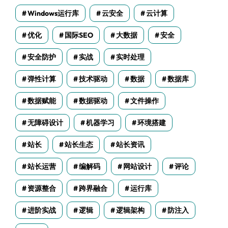
Windows运行库
云安全
云计算
优化
国际SEO
大数据
安全
安全防护
实战
实时处理
弹性计算
技术驱动
数据
数据库
数据赋能
数据驱动
文件操作
无障碍设计
机器学习
环境搭建
站长
站长生态
站长资讯
站长运营
编解码
网站设计
评论
资源整合
跨界融合
运行库
进阶实战
逻辑
逻辑架构
防注入