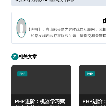
章
导
航
【声明】：唐山站长网内容转载自互联网，其
如您发现内容存在版权问题，请提交相关链接至邮箱
相关文章
PHP
PHP
PHP进阶：机器学习赋
PHP进阶