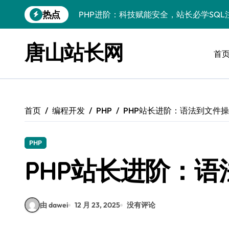
跳
热点
PHP进阶：科技赋能安全，站长必学防注
转
到
PHP进阶秘籍：自动化运维视角下的安全
内
唐山站长网
容
首
PHP进阶：科技赋能，深度解码安全防注
云安全护航传媒数据新趋势
数据驱动，科技赋能无障碍传媒革新
首页
编程开发
PHP
PHP站长进阶：语法到文件
VR跨界融合新趋势：站长资源全攻略
数据驱动传媒革新：Android站长资讯全
PHP
云计算弹性架构：智能资源调配揭秘
PHP站长进阶：
PHP进阶：机器学习赋能安全策略，智防
由 dawei
12 月 23, 2025
没有评论