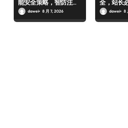
能安全策略，智防注入
全，站长必
攻克后端性能瓶颈
防御全攻
dawei
8 月 7, 2026
dawei
8 