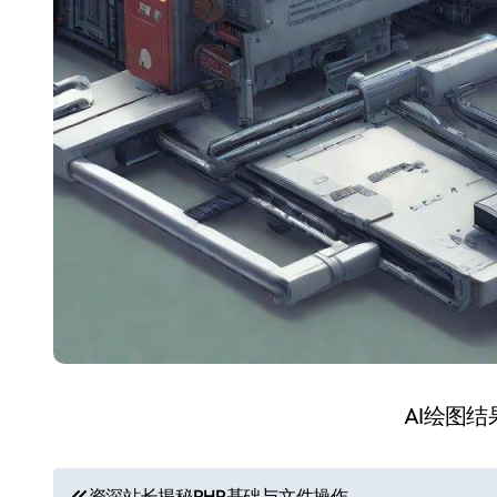
AI绘图
文
资深站长揭秘PHP基础与文件操作