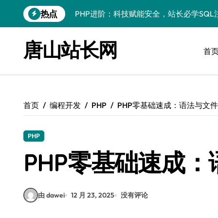
跳
热点
PHP进阶：科技赋能安全，站长必学防注
转
到
PHP进阶秘籍：自动化运维视角下的安全
内
唐山站长网
容
首
PHP进阶：科技赋能，深度解码安全防注
云安全护航传媒数据新趋势
数据驱动，科技赋能无障碍传媒革新
首页
编程开发
PHP
PHP零基础速成：语法与文
VR跨界融合新趋势：站长资源全攻略
数据驱动传媒革新：Android站长资讯全
PHP
云计算弹性架构：智能资源调配揭秘
PHP零基础速成
PHP进阶：机器学习赋能安全策略，智防
由 dawei
12 月 23, 2025
没有评论