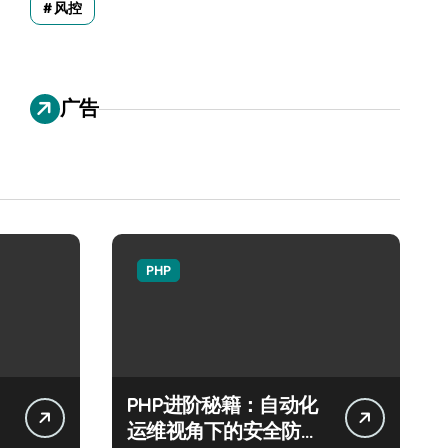
风控
广告
PHP
PHP进阶秘籍：自动化
运维视角下的安全防注