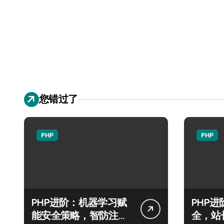
您错过了
PHP
PHP
PHP进阶：机器学习赋
PHP
能安全策略，智防注入
全，站