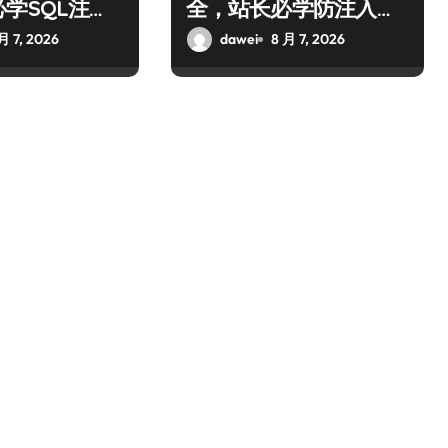
学SQL注入
全，站长必学防注入核
略
心策略
月 7, 2026
dawei
8 月 7, 2026