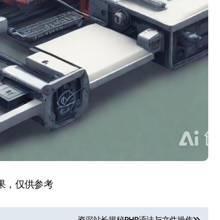
结果，仅供参考
资深站长揭秘PHP语法与文件操作