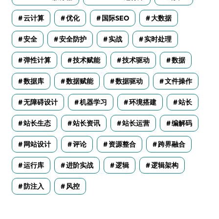
云计算
优化
国际SEO
大数据
安全
安全防护
实战
实时处理
弹性计算
技术赋能
技术驱动
数据
数据库
数据赋能
数据驱动
文件操作
无障碍设计
机器学习
环境搭建
站长
站长生态
站长资讯
站长运营
编解码
网站设计
评论
资源整合
跨界融合
运行库
进阶实战
逻辑
逻辑架构
防注入
风控