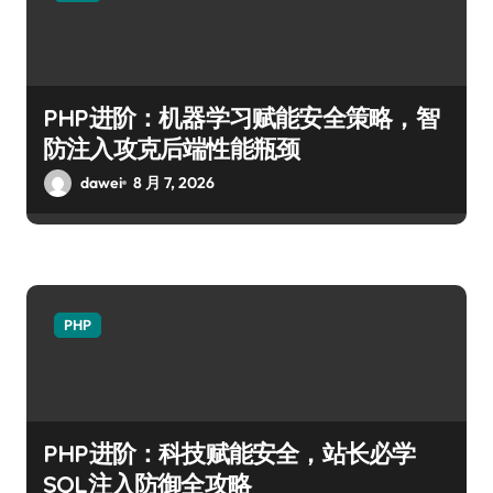
PHP进阶：机器学习赋能安全策略，智
防注入攻克后端性能瓶颈
dawei
8 月 7, 2026
PHP
PHP进阶：科技赋能安全，站长必学
SQL注入防御全攻略