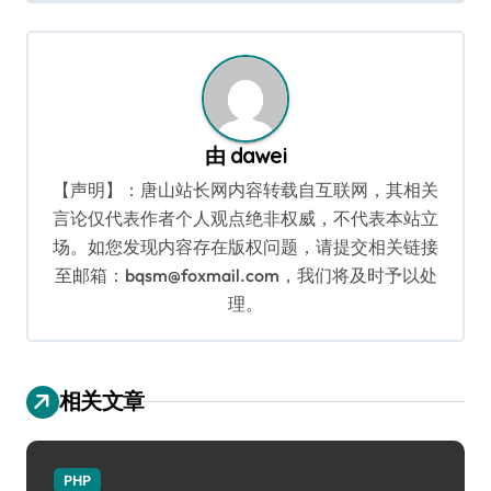
导
航
由
dawei
【声明】：唐山站长网内容转载自互联网，其相关
言论仅代表作者个人观点绝非权威，不代表本站立
场。如您发现内容存在版权问题，请提交相关链接
至邮箱：bqsm@foxmail.com，我们将及时予以处
理。
相关文章
PHP