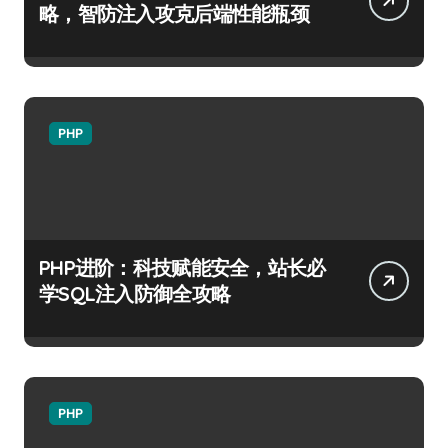
略，智防注入攻克后端性能瓶颈
PHP
PHP进阶：科技赋能安全，站长必
学SQL注入防御全攻略
PHP