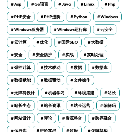
Asp
Go语言
Java
Linux
Php
PHP安全
PHP进阶
Python
Windows
Windows服务器
Windows运行库
云安全
云计算
优化
国际SEO
大数据
安全
安全防护
实战
实时处理
弹性计算
技术驱动
数据
数据库
数据赋能
数据驱动
文件操作
无障碍设计
机器学习
环境搭建
站长
站长生态
站长资讯
站长运营
编解码
网站设计
评论
资源整合
跨界融合
运行库
进阶实战
逻辑
逻辑架构