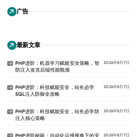
广告
最新文章
PHP进阶：机器学习赋能安全策略，智
2026年8月7日
防注入攻克后端性能瓶颈
PHP进阶：科技赋能安全，站长必学
2026年8月7日
SQL注入防御全攻略
PHP进阶：科技赋能安全，站长必学防
2026年8月7日
注入核心策略
PHP进阶秘籍：自动化运维视角下的安
2026年8月7日