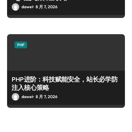
dawei
8 月 7, 2026
PHP
PHP进阶：科技赋能安全，站长必学防
注入核心策略
dawei
8 月 7, 2026