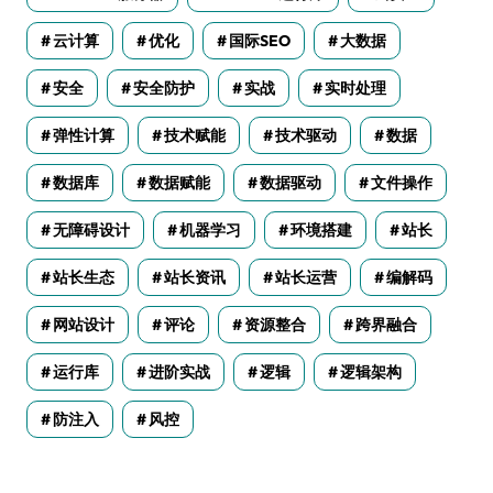
云计算
优化
国际SEO
大数据
安全
安全防护
实战
实时处理
弹性计算
技术赋能
技术驱动
数据
数据库
数据赋能
数据驱动
文件操作
无障碍设计
机器学习
环境搭建
站长
站长生态
站长资讯
站长运营
编解码
网站设计
评论
资源整合
跨界融合
运行库
进阶实战
逻辑
逻辑架构
防注入
风控